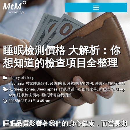
睡眠檢測價格 大解析：你
想知道的檢查項目全整理
Library of sleep
Insomnia
,
居家睡眠監測
,
改善睡眠
,
改善睡眠的方法
,
睡眠不佳的解決方
法
,
Sleep apnea
,
Sleep apnea
,
睡眠品質不好如何改善
,
睡眠技巧
,
Sleep
Test
,
睡眠檢測價格
,
睡眠障礙自我調整
2025年03月31日 4:45 pm
睡眠品質影響著我們的身心健康，而當長期