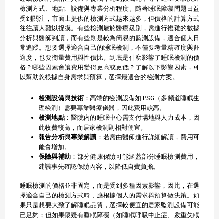
檢測方式、地點、設備與專業分析程度。隨著睡眠障礙問題日益
受到關注，市面上提供的檢測方式越來越多，但價格的計算方式
往往讓人難以捉摸。有些檢測屬於醫療級別，需進行複雜的數據
分析與醫師判讀，而有些則是較為簡易的監測設備，適合個人日
常追蹤。想要選擇適合自己的睡眠檢測，不僅要考量精確度與舒
適度，也要衡量費用與性價比。到底是什麼影響了睡眠檢測的價
格？哪些因素會讓費用變得更高或更低？了解以下影響因素，可
以幫助您根據自身需求與預算，選擇最適合的檢測方案。
檢測設備與技術
：高端的檢測設備如 PSG（多頻道睡眠生
理檢測）需要專業醫療儀器，因此費用較高。
檢測地點
：醫院內的睡眠中心需支付場地與人力成本，因
此收費較高，而居家檢測則相對便宜。
報告分析與專業解讀
：若需由醫師進行詳細解讀，費用可
能會增加。
保險與補助
：部分健康保險可能涵蓋部分睡眠檢測費用，
建議事先確認保險內容，以降低自費負擔。
睡眠檢測的價格並非固定，而是受到多種因素影響，因此，在選
擇適合自己的檢測方式時，應根據個人的需求與預算做決策。如
果只是想要大致了解睡眠品質，選擇較便宜的居家監測設備可能
已足夠；但如果懷疑有睡眠障礙（如睡眠呼吸中止症、嚴重失眠