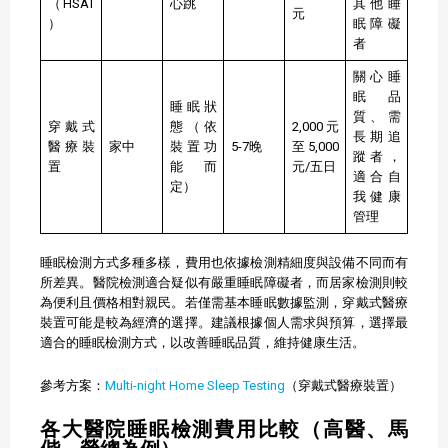
（HSAT
心跳
其他睡
元
）
眠障礙
者
關心睡
眠品
睡眠狀
質、需
穿戴式
態（依
2,000元
長期追
醫療裝
家中
裝置功
5-7晚
至5,000
蹤者，
置
能而
元/五日
適合自
定）
我健康
管理
睡眠檢測方式多種多樣，費用也依據檢測精細度與設備不同而有
所差異。醫院檢測適合疑似有嚴重睡眠障礙者，而居家檢測則較
為便利且價格相對親民。若僅需基本睡眠數據監測，穿戴式醫療
裝置可能是較為經濟的選擇。建議根據個人需求與預算，選擇最
適合的睡眠檢測方式，以改善睡眠品質，維持健康生活。
參考方案：
Multi-night Home Sleep Testing
（穿戴式醫療裝置）
各大醫院睡眠檢測費用比較（高醫、馬