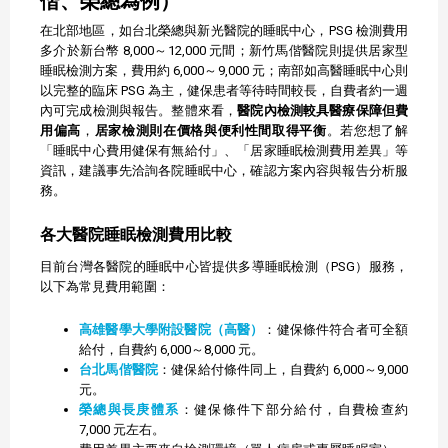
偕、榮總為例）
在北部地區，如台北榮總與新光醫院的睡眠中心，PSG 檢測費用
多介於新台幣 8,000～12,000 元間；新竹馬偕醫院則提供居家型
睡眠檢測方案，費用約 6,000～9,000 元；南部如高醫睡眠中心則
以完整的臨床 PSG 為主，健保患者等待時間較長，自費者約一週
內可完成檢測與報告。整體來看，
醫院內檢測較具醫療保障但費
用偏高
，
居家檢測則在價格與便利性間取得平衡
。若您想了解
「睡眠中心費用健保有無給付」、「居家睡眠檢測費用差異」等
資訊，建議事先洽詢各院睡眠中心，確認方案內容與報告分析服
務。
各大醫院睡眠檢測費用比較
目前台灣各醫院的睡眠中心皆提供多導睡眠檢測（PSG）服務，
以下為常見費用範圍：
高雄醫學大學附設醫院（高醫）
：健保條件符合者可全額
給付，自費約 6,000～8,000 元。
台北馬偕醫院
：健保給付條件同上，自費約 6,000～9,000
元。
榮總與長庚體系
：健保條件下部分給付，自費檢查約
7,000 元左右。