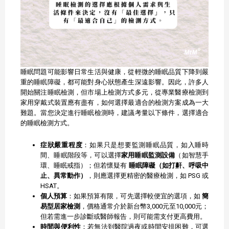
睡眠問題可能影響日常生活與健康，從輕微的睡眠品質下降到嚴
重的睡眠障礙，都可能對身心狀態產生深遠影響。因此，許多人
開始關注睡眠檢測，但市場上檢測方式多元，從專業醫療檢測到
家用穿戴式裝置應有盡有，如何選擇最適合的檢測方案成為一大
難題。當您決定進行睡眠檢測時，建議考量以下條件，選擇適合
的睡眠檢測方式。
症狀嚴重程度
：如果只是想要監測睡眠品質，如入睡時
間、睡眠階段等，可以選擇
家用睡眠監測設備
（如智慧手
環、睡眠戒指）；但若懷疑有
睡眠障礙（如打鼾、呼吸中
止、異常動作）
，則應選擇更精密的醫療檢測，如 PSG 或
HSAT。
個人預算
：如果預算有限，可先選擇較便宜的選項，如
簡
易型居家檢測
，價格通常介於新台幣3,000元至10,000元；
但若需進一步診斷或醫師報告，則可能需支付更高費用。
時間與便利性
：若無法到醫院過夜或時間安排困難，可選