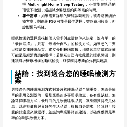
擇
Multi-night Home Sleep Testing
，不僅能在熟悉的
環境下檢測，還能減少醫院預約與等候的時間。
報告需求
：如果需要詳細的醫師診斷報告，或考慮後續治
療方案，則傳統 PSG 可能是最佳選擇，雖然費用較高，但
診斷更為精確。
睡眠檢測的選擇應根據個人需求與生活條件來決定，沒有單一的
「最佳選擇」，只有「最適合自己」的檢測方式。如果您的主要
目標是監測睡眠品質、建立長期睡眠數據，那麼智慧穿戴式設備
可能是最經濟實惠的選擇；若懷疑自己有較嚴重的睡眠障礙，則
建議尋求醫療機構的睡眠檢測，確保獲得專業的分析與建議。
結論：找到適合您的睡眠檢測方
案
選擇適合的睡眠檢測方式對於改善睡眠品質至關重要，無論是簡
單的家用監測設備，還是完整的多導睡眠檢查，各有優缺點。無
論選擇哪種方式，最終目的是改善睡眠品質，讓身體獲得充足休
息，以維持健康與良好的生活品質，根據自身需求、預算與可接
受的舒適度來做選擇，並諮詢專業醫師的建議，以確保獲得最準
確的診斷與改善方案。