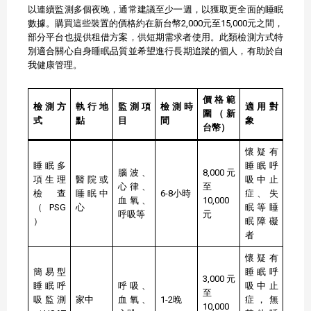
以連續監測多個夜晚，通常建議至少一週，以獲取更全面的睡眠
數據。​購買這些裝置的價格約在新台幣2,000元至15,000元之間，
部分平台也提供租借方案，供短期需求者使用。​此類檢測方式特
別適合關心自身睡眠品質並希望進行長期追蹤的個人，有助於自
我健康管理。​
價格範
檢測方
執行地
監測項
檢測時
適用對
圍（新
式
點
目
間
象
台幣）
懷疑有
睡眠多
睡眠呼
腦波、
8,000元
項生理
醫院或
吸中止
心律、
至
檢查
睡眠中
6-8小時
症、失
血氧、
10,000
（PSG
心
眠等睡
呼吸等
元
）
眠障礙
者
懷疑有
簡易型
睡眠呼
3,000元
睡眠呼
呼吸、
吸中止
至
吸監測
家中
血氧、
1-2晚
症，無
10,000