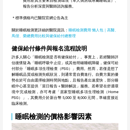
費用差異主要來自檢測環境（單人病房或專屬睡眠室）、
報告分析深度與醫師諮詢服務。
＊標準價格均已醫院官網公告為主
關於睡眠檢測更詳細的醫院資訊：
睡眠檢測費用 懶人包｜高醫、
馬偕、榮總費用比較與健保給付總整理
健保給付條件與報名流程說明
許多人關心「睡眠檢測是否有健保給付」。事實上，若經醫師評
估後懷疑為「睡眠呼吸中止症」或其他明確睡眠障礙，健保可給
付部分「睡眠多項生理檢查（PSG）」費用。然而，若僅是想了
解睡眠品質或檢測失眠狀況，則通常需自費進行。自費方案的優
勢在於可自由選擇檢測時間與地點，且報告產出速度快，部分睡
眠中心甚至提供「當日報告＋醫師解說」服務。若希望在舒適環
境中完成檢測，亦可考慮「居家型睡眠多項生理檢測（Home
PSG）」，其費用介於新台幣 5,000 至 8,000 元間，準確度接近
臨床檢測。
睡眠檢測的價格影響因素