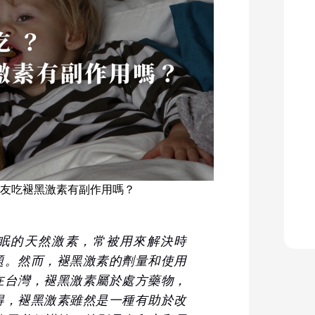
朋友吃褪黑激素有副作用嗎？
眠的天然激素，常被用來解決時
題。然而，褪黑激素的劑量和使用
在台灣，褪黑激素屬於處方藥物，
得，褪黑激素雖然是一種有助於改