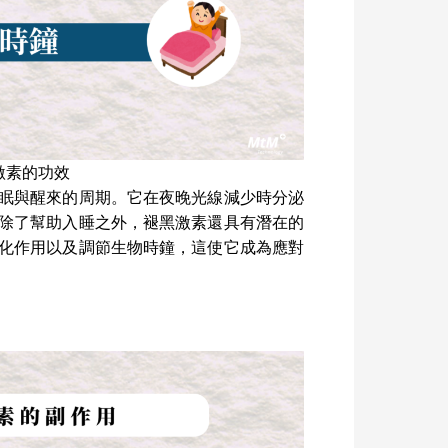
激素的功效
眠與醒來的周期。它在夜晚光線減少時分泌
除了幫助入睡之外，褪黑激素還具有潛在的
化作用以及調節生物時鐘，這使它成為應對