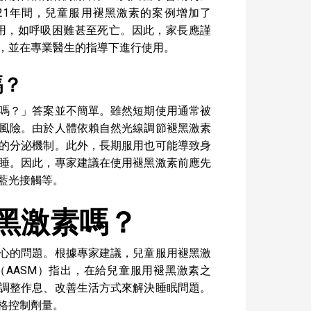
2021年間，兒童服用褪黑激素的案例增加了
作用，如呼吸困難甚至死亡。因此，家長應謹
，並在專業醫生的指導下進行使用。
嗎？
嗎？」答案並不簡單。雖然短期使用通常被
風險。由於人體依賴自然光線調節褪黑激素
的分泌機制。此外，長期服用也可能導致身
睡。因此，專家建議在使用褪黑激素前應先
藍光接觸等。
黑激素嗎？
心的問題。根據專家建議，兒童服用褪黑激
AASM）指出，在給兒童服用褪黑激素之
調整作息、改善生活方式來解決睡眠問題。
格控制劑量。