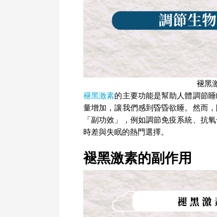
褪黑
褪黑激素
的主要功能是幫助人體調節睡
量增加，讓我們感到昏昏欲睡。然而，
「副功效」，例如調節免疫系統、抗氧
時差與失眠的熱門選擇。
褪黑激素的副作用