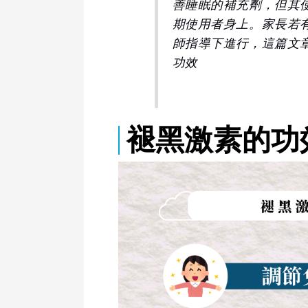
善睡眠的補充劑，但其
期使用者身上。家長若
師指導下進行，這篇文
功效
褪黑激素的功