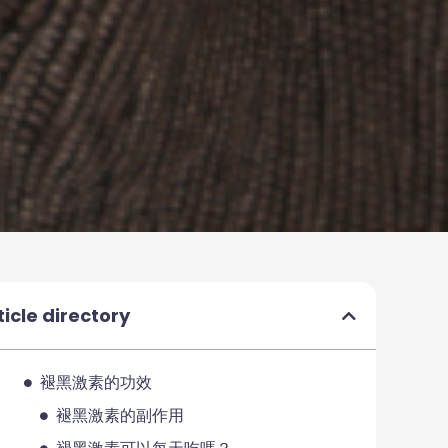
ticle directory
褪黑激素的功效
褪黑激素的副作用