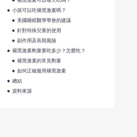
褪黑激素可以每天吃嗎？
小孩可以吃褪黑激素嗎？
美國睡眠醫學學會的建議
針對特殊兒童的使用
副作用及長期風險
褪黑激素劑量要吃多少？怎麼吃？
褪黑激素的常見劑量
如何正確服用褪黑激素
總結
資料來源