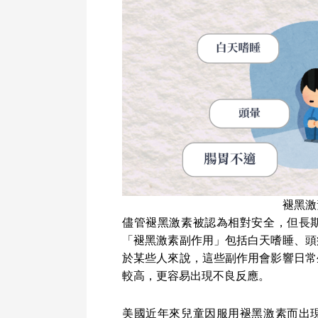
褪黑激
儘管褪黑激素被認為相對安全，但長
「褪黑激素副作用」包括白天嗜睡、頭
於某些人來說，這些副作用會影響日常
較高，更容易出現不良反應。
美國近年來兒童因服用褪黑激素而出